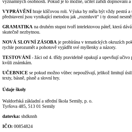
významných osobností. Pokud je to možné, učitel zařídí dopisování 
VYPRÁVĚNÍ
hraje klíčovou roli. Výuka by měla být vždy pestrá a stř
představení jsou vynikající metodou jak „rozmluvit“ i ty dosud nesměl
GRAMATIKA
na druhém stupni tvoří intelektovou páteř, která dáv
skutečně nezbytnou.
NOVÁ SLOVNÍ ZÁSOBA
je probírána v tematických okruzích po
rychle porozumět a pohotově vyjádřit své myšlenky a názory.
TESTOVÁNÍ
- žáci od 4. třídy pravidelně opakují a upevňují uči
kvůli známkám.
UČEBNICE
se pokud možno vůbec nepoužívají, jelikož limitují úsilí,
texty, básně, písně a slovní hry.
Údaje školy
Waldorfská základní a střední škola Semily, p. o.
Tyršova 485, 513 01 Semily
datovka:
shdknnh
IČO:
00854824