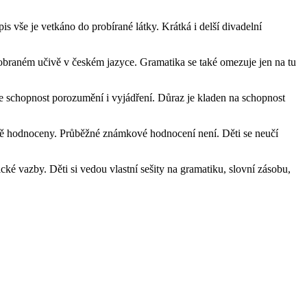
ěpis vše je vetkáno do probírané látky. Krátká i delší divadelní
robraném učivě v českém jazyce. Gramatika se také omezuje jen na tu
e schopnost porozumění i vyjádření. Důraz je kladen na schopnost
uelně hodnoceny. Průběžné známkové hodnocení není. Děti se neučí
ické vazby. Děti si vedou vlastní sešity na gramatiku, slovní zásobu,