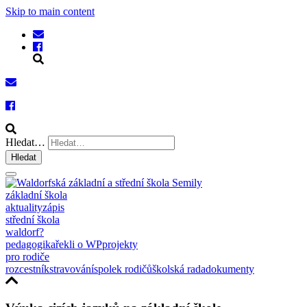
Skip to main content
Hledat…
Hledat
základní škola
aktuality
zápis
střední škola
waldorf?
pedagogika
řekli o WP
projekty
pro rodiče
rozcestník
stravování
spolek rodičů
školská rada
dokumenty