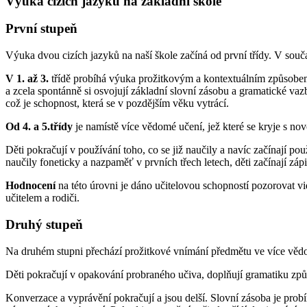
Výuka cizích jazyků na základní škole
První stupeň
Výuka dvou cizích jazyků na naší škole začíná od první třídy. V sou
V 1. až 3.
třídě probíhá výuka prožitkovým a kontextuálním způsobem. 
a zcela spontánně si osvojují základní slovní zásobu a gramatické va
což je schopnost, která se v pozdějším věku vytrácí.
Od 4. a 5.třídy
je namístě více vědomé učení, jež které se kryje s no
Děti pokračují v používání toho, co se již naučily a navíc začínají po
naučily foneticky a nazpaměť v prvních třech letech, děti začínají zá
Hodnocení
na této úrovni je dáno učitelovou schopností pozorovat vi
učitelem a rodiči.
Druhý stupeň
Na druhém stupni přechází prožitkové vnímání předmětu ve více vědo
Děti pokračují v opakování probraného učiva, doplňují gramatiku způ
Konverzace a vyprávění pokračují a jsou delší. Slovní zásoba je probír