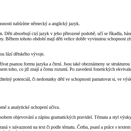
časnosti nabízíme německý a anglický jazyk.
Děti absorbují cizí jazyk v jeho přirozené podobě, učí se říkadla, bás
zby. Během tohoto období mají děti velice dobře vyvinutou schopnost zí
vou fází dětského vývoje.
užívat psanou formu jazyka a čtení. Jsou také obeznámeny se strukturou 
pisem toho, co již znají a čemu rozumí. Po zavedení fonetických ekviva
ditelný potenciál, či nedostatky dětí ve schopnosti pamatovat si, ve výs
mé a analytické uchopení učiva.
sobem objevování a zápisu gramatických pravidel. Témata a styl výuky
aná v návaznosti na text či podle tématu. Četba, psaní a práce s textem 