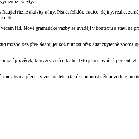
a výměnné pobyty.
ídající různé aktivity a hry. Písně, folklór, tradice, dějiny, reálie, zem
é děti.
á věcem řád. Nové gramatické vazby se uvádějí v kontextu a staví na p
kud možno bez překládání, jelikož nutnost překládat zbytečně zpomaluj
vo pomocí prověrek, konverzací či diktátů. Tyto jsou slovně či percent
 iniciativu a představivost učitele a také schopnost dětí odvodit gramat