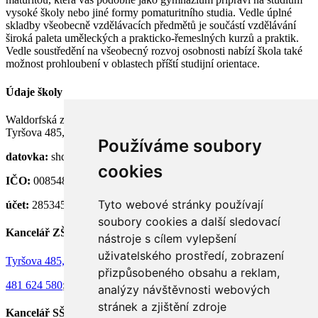
vysoké školy nebo jiné formy pomaturitního studia. Vedle úplné
skladby všeobecně vzdělávacích předmětů je součástí vzdělávání
široká paleta uměleckých a prakticko-řemeslných kurzů a praktik.
Vedle soustředění na všeobecný rozvoj osobnosti nabízí škola také
možnost prohloubení v oblastech příští studijní orientace.
Údaje školy
Waldorfská základní a střední škola Semily, p. o.
Tyršova 485, 513 01 Semily
Používáme soubory
datovka:
shdknnh
cookies
IČO:
00854824
Tyto webové stránky používají
účet:
28534581/0100
soubory cookies a další sledovací
Kancelář ZŠ
nástroje s cílem vylepšení
uživatelského prostředí, zobrazení
Tyršova 485, 513 01 Semily
přizpůsobeného obsahu a reklam,
481 624 580
;
736 130 073
analýzy návštěvnosti webových
stránek a zjištění zdroje
Kancelář SŠ