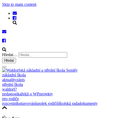
Skip to main content
Hledat…
Hledat
základní škola
aktuality
zápis
střední škola
waldorf?
pedagogika
řekli o WP
projekty
pro rodiče
rozcestník
stravování
spolek rodičů
školská rada
dokumenty