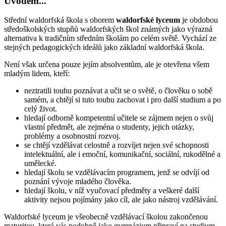
Úvodem...
Střední waldorfská škola s oborem
waldorfské lyceum
je obdobou
středoškolských stupňů waldorfských škol známých jako výrazná
alternativa k tradičním středním školám po celém světě. Vychází ze
stejných pedagogických ideálů jako základní waldorfská škola.
Není však určena pouze jejím absolventům, ale je otevřena všem
mladým lidem, kteří:
neztratili touhu poznávat a učit se o světě, o člověku o sobě
samém, a chtějí si tuto touhu zachovat i pro další studium a po
celý život.
hledají odborně kompetentní učitele se zájmem nejen o svůj
vlastní předmět, ale zejména o studenty, jejich otázky,
problémy a osobnostní rozvoj.
se chtějí vzdělávat celostně a rozvíjet nejen své schopnosti
intelektuální, ale i emoční, komunikační, sociální, rukodělné a
umělecké.
hledají školu se vzdělávacím programem, jenž se odvíjí od
poznání vývoje mladého člověka.
hledají školu, v níž vyučovací předměty a veškeré další
aktivity nejsou pojímány jako cíl, ale jako nástroj vzdělávání.
Waldorfské lyceum je všeobecně vzdělávací školou zakončenou
maturitou, která vás podobně jako gymnázium připraví na studium