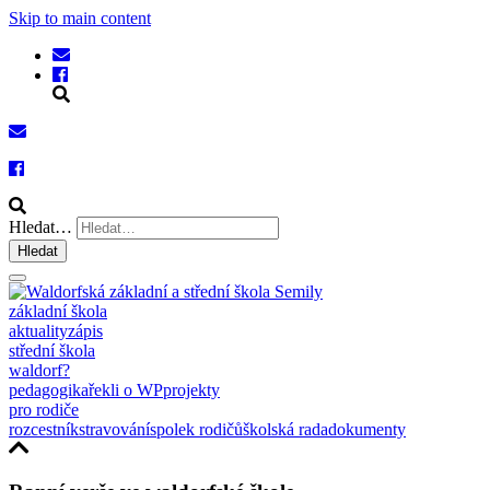
Skip to main content
Hledat…
Hledat
základní škola
aktuality
zápis
střední škola
waldorf?
pedagogika
řekli o WP
projekty
pro rodiče
rozcestník
stravování
spolek rodičů
školská rada
dokumenty