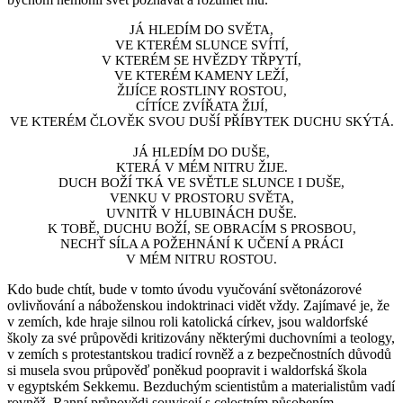
JÁ HLEDÍM DO SVĚTA,
VE KTERÉM SLUNCE SVÍTÍ,
V KTERÉM SE HVĚZDY TŘPYTÍ,
VE KTERÉM KAMENY LEŽÍ,
ŽIJÍCE ROSTLINY ROSTOU,
CÍTÍCE ZVÍŘATA ŽIJÍ,
VE KTERÉM ČLOVĚK SVOU DUŠÍ PŘÍBYTEK DUCHU SKÝTÁ.
JÁ HLEDÍM DO DUŠE,
KTERÁ V MÉM NITRU ŽIJE.
DUCH BOŽÍ TKÁ VE SVĚTLE SLUNCE I DUŠE,
VENKU V PROSTORU SVĚTA,
UVNITŘ V HLUBINÁCH DUŠE.
K TOBĚ, DUCHU BOŽÍ, SE OBRACÍM S PROSBOU,
NECHŤ SÍLA A POŽEHNÁNÍ K UČENÍ A PRÁCI
V MÉM NITRU ROSTOU.
Kdo bude chtít, bude v tomto úvodu vyučování světonázorové
ovlivňování a náboženskou indoktrinaci vidět vždy. Zajímavé je, že
v zemích, kde hraje silnou roli katolická církev, jsou waldorfské
školy za své průpovědi kritizovány některými duchovními a teology,
v zemích s protestantskou tradicí rovněž a z bezpečnostních důvodů
si musela svou průpověď poněkud poopravit i waldorfská škola
v egyptském Sekkemu. Bezduchým scientistům a materialistům vadí
rovněž. Ranní průpovědi souvisejí s celostním působením