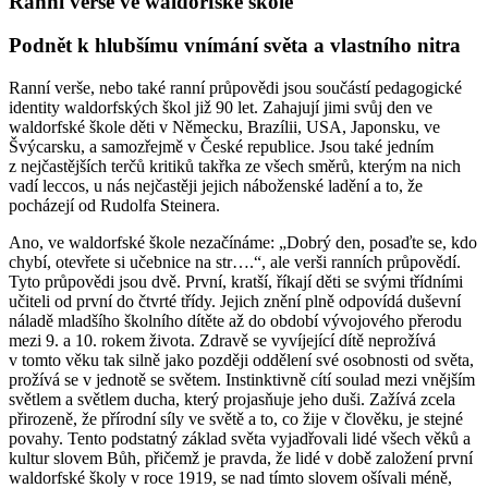
Ranní verše ve waldorfské škole
Podnět k hlubšímu vnímání světa a vlastního nitra
Ranní verše, nebo také ranní průpovědi jsou součástí pedagogické
identity waldorfských škol již 90 let. Zahajují jimi svůj den ve
waldorfské škole děti v Německu, Brazílii, USA, Japonsku, ve
Švýcarsku, a samozřejmě v České republice. Jsou také jedním
z nejčastějších terčů kritiků takřka ze všech směrů, kterým na nich
vadí leccos, u nás nejčastěji jejich náboženské ladění a to, že
pocházejí od Rudolfa Steinera.
Ano, ve waldorfské škole nezačínáme: „Dobrý den, posaďte se, kdo
chybí, otevřete si učebnice na str….“, ale verši ranních průpovědí.
Tyto průpovědi jsou dvě. První, kratší, říkají děti se svými třídními
učiteli od první do čtvrté třídy. Jejich znění plně odpovídá duševní
náladě mladšího školního dítěte až do období vývojového přerodu
mezi 9. a 10. rokem života. Zdravě se vyvíjející dítě neprožívá
v tomto věku tak silně jako později oddělení své osobnosti od světa,
prožívá se v jednotě se světem. Instinktivně cítí soulad mezi vnějším
světlem a světlem ducha, který projasňuje jeho duši. Zažívá zcela
přirozeně, že přírodní síly ve světě a to, co žije v člověku, je stejné
povahy. Tento podstatný základ světa vyjadřovali lidé všech věků a
kultur slovem Bůh, přičemž je pravda, že lidé v době založení první
waldorfské školy v roce 1919, se nad tímto slovem ošívali méně,