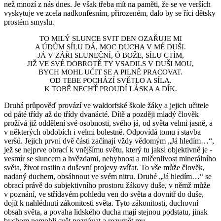
než mnozí z nás dnes. Je však třeba mít na paměti, že se ve verších
vyskytuje ve zcela nadkonfesním, přirozeném, dalo by se říci dětsky
prostém smyslu.
TO MILÝ SLUNCE SVIT DEN OZAŘUJE MI
A ÚDŮM SÍLU DÁ, MOC DUCHA V MÉ DUŠI.
JÁ V ZÁŘI SLUNEČNÍ, Ó BOŽE, SÍLU CTÍM,
JIŽ VE SVÉ DOBROTĚ TY VSADILS V DUŠI MOU,
BYCH MOHL UČIT SE A PILNĚ PRACOVAT.
OD TEBE POCHÁZÍ SVĚTLO A SÍLA.
K TOBĚ NECHŤ PROUDÍ LÁSKA A DÍK.
Druhá průpověď provází ve waldorfské škole žáky a jejich učitele
od páté třídy až do třídy dvanácté. Dítě a později mladý člověk
prožívá již oddělení své osobnosti, svého já, od světa velmi jasně, a
v některých obdobích i velmi bolestně. Odpovídá tomu i stavba
veršů. Jejich první dvě části začínají vždy vědomým „Já hledím…“,
jež se nejprve obrací k vnějšímu světu, který tu jaksi objektivně je -
vesmír se sluncem a hvězdami, nehybnost a mlčenlivost minerálního
světa, život rostlin a duševní projevy zvířat. To vše může člověk,
nadaný duchem, obsáhnout ve svém nitru. Druhé „Já hledím…“ se
obrací právě do subjektivního prostoru žákovy duše, v němž může
v poznání, ve střídavém pohledu ven do světa a dovnitř do duše,
dojít k nahlédnutí zákonitosti světa. Tyto zákonitosti, duchovní
obsah světa, a povaha lidského ducha mají stejnou podstatu, jinak
bychom nemohli svět poznávat a rozumět mu.