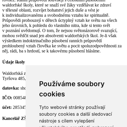
waldorfské školy, které se snaží své žáky vzdělávat ke zdraví
v tělesné oblasti, rozvíjet bohatství jejich duše a vést je
k individualizovanému a svobodnému vztahu ke spiritualitě.
Průpovědi probouzejí v dětech úctyplný vztah ke světu na všech
jeho úrovních, k pohledu do vlastního nitra, kde si tento svět
v poznání uvědomují. O tom, že nejsou světonázorově svazující,
mohou svědčit snad jen absolventi waldorfských škol. Je-li však
výsledkem indoktrinačního působení ranních průpovědí
prohloubený vztah člověka ke světu a pocit spoluzodpovědnosti za
něj, rádi, ba s hrdostí, se k takovému působení hlásíme.
Údaje školy
Waldorfská základní a střední škola Semily, p. o.
Tyršova 485, 513 01 Semily
Používáme soubory
datovka:
shdknnh
cookies
IČO:
00854824
Tyto webové stránky používají
účet:
28534581/0100
soubory cookies a další sledovací
Kancelář ZŠ
nástroje s cílem vylepšení