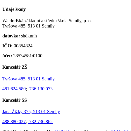
Údaje školy
Waldorfská základní a střední škola Semily, p. o.
Tyršova 485, 513 01 Semily
datovka:
shdknnh
IČO:
00854824
účet:
28534581/0100
Kancelář ZŠ
Tyršova 485, 513 01 Semily
481 624 580
;
736 130 073
Kancelář SŠ
Jana Žižky 375, 513 01 Semily
488 880 027
;
732 736 862