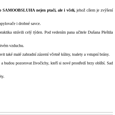
neb SAMOOBSLUHA nejen ptačí, ale i včelí,
jehož cílem je zvýšení
opylovače i drobné savce.
raktika strávili celý týden. Pod vedením pana učitele Dušana Pleštila
rstvém vzduchu.
vit také malé zahradní zázemí včetně kůlny, toalety a vstupní brány.
a budou pozorovat živočichy, kteří si nové prostředí brzy oblíbí. Sad
ty.