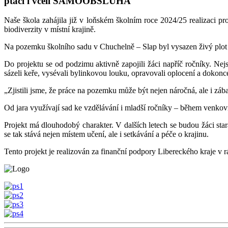
ptačí i včelí SAMOOBSLUHA
Naše škola zahájila již v loňském školním roce 2024/25 realizaci pr
biodiverzity v místní krajině.
Na pozemku školního sadu v Chuchelně – Slap byl vysazen živý plot a
Do projektu se od podzimu aktivně zapojili žáci napříč ročníky. Nejs
sázeli keře, vysévali bylinkovou louku, opravovali oplocení a dokonc
„Zjistili jsme, že práce na pozemku může být nejen náročná, ale i zá
Od jara využívají sad ke vzdělávání i mladší ročníky – během venkovní
Projekt má dlouhodobý charakter. V dalších letech se budou žáci star
se tak stává nejen místem učení, ale i setkávání a péče o krajinu.
Tento projekt je realizován za finanční podpory Libereckého kraje v