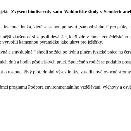
ojektu
Zvýšení biodiverzity sadu Waldorfské školy v Semilech a
 kvetoucí louka, které se stanou potravní „samoobsluhou“ pro ptáky, 
ilnější zkušenost si zapsali deváťáci, kteří zde v rámci zemědělského p
e vytvořili kamennou pyramidku jako úkryt pro ještěrky.
bavná a smysluplná,“ shodli se žáci po týdnu plném fyzické práce na če
ch dnů a hodin pěstitelských prací. Společně s rodiči se podařilo posta
at o rostoucí živý plot, doplní výsev louky, zasadí nové ovocné stromy 
 rámci programu Podpora environmentálního vzdělávání, výchovy a osvě