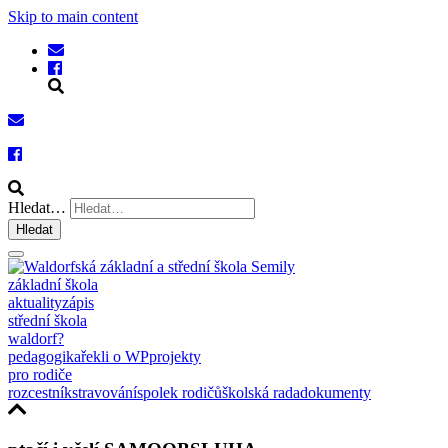
Skip to main content
Hledat…
Hledat
základní škola
aktuality
zápis
střední škola
waldorf?
pedagogika
řekli o WP
projekty
pro rodiče
rozcestník
stravování
spolek rodičů
školská rada
dokumenty