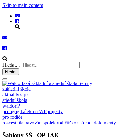
Skip to main content
Hledat…
Hledat
základní škola
aktuality
zápis
střední škola
waldorf?
pedagogika
řekli o WP
projekty
pro rodiče
rozcestník
stravování
spolek rodičů
školská rada
dokumenty
Šablony SŠ - OP JAK