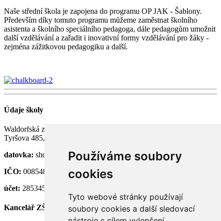
Naše střední škola je zapojena do programu OP JAK - Šablony.
Především díky tomuto programu můžeme zaměstnat školního
asistenta a školního speciálního pedagoga, dále pedagogům umožnit
další vzdělávání a zařadit i inovativní formy vzdělávání pro žáky -
zejména zážitkovou pedagogiku a další.
Údaje školy
Waldorfská základní a střední škola Semily, p. o.
Tyršova 485, 513 01 Semily
Používáme soubory
datovka:
shdknnh
cookies
IČO:
00854824
účet:
28534581/0100
Tyto webové stránky používají
Kancelář ZŠ
soubory cookies a další sledovací
nástroje s cílem vylepšení