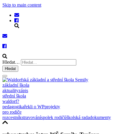
Skip to main content
Hledat…
Hledat
základní škola
aktuality
zápis
střední škola
waldorf?
pedagogika
řekli o WP
projekty
pro rodiče
rozcestník
stravování
spolek rodičů
školská rada
dokumenty