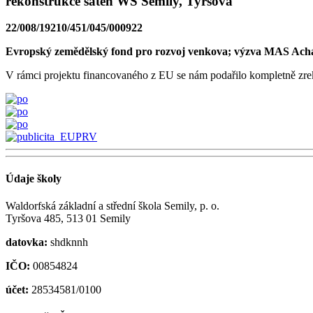
rekonstrukce šaten WŠ Semily, Tyršova
22/008/19210/451/045/000922
Evropský zemědělský fond pro rozvoj venkova; výzva MAS Ach
V rámci projektu financovaného z EU se nám podařilo kompletně zreko
Údaje školy
Waldorfská základní a střední škola Semily, p. o.
Tyršova 485, 513 01 Semily
datovka:
shdknnh
IČO:
00854824
účet:
28534581/0100