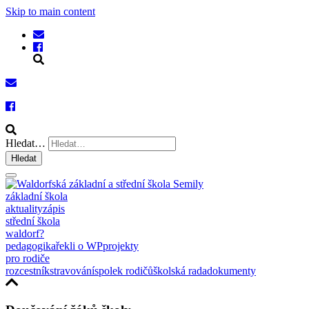
Skip to main content
Hledat…
Hledat
základní škola
aktuality
zápis
střední škola
waldorf?
pedagogika
řekli o WP
projekty
pro rodiče
rozcestník
stravování
spolek rodičů
školská rada
dokumenty