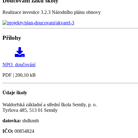
Doučování žáků školy
Realizace investice 3.2.3 Národního plánu obnovy
Přilohy
NPO_doučování
PDF | 200,10 kB
Údaje školy
Waldorfská základní a střední škola Semily, p. o.
Tyršova 485, 513 01 Semily
datovka:
shdknnh
IČO:
00854824