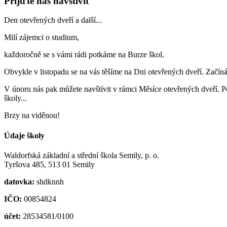
Přijďte nás navštívit
Den otevřených dveří a další...
Milí zájemci o studium,
každoročně se s vámi rádi potkáme na Burze škol.
Obvykle v listopadu se na vás těšíme na Dni otevřených dveří. Začín
V únoru nás pak můžete navštívit v rámci Měsíce otevřených dveří. Po 
školy...
Brzy na viděnou!
Údaje školy
Waldorfská základní a střední škola Semily, p. o.
Tyršova 485, 513 01 Semily
datovka:
shdknnh
IČO:
00854824
účet:
28534581/0100