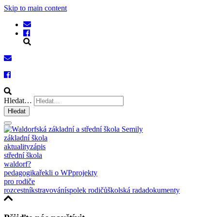
Skip to main content
Hledat…
Hledat
základní škola
aktuality
zápis
střední škola
waldorf?
pedagogika
řekli o WP
projekty
pro rodiče
rozcestník
stravování
spolek rodičů
školská rada
dokumenty