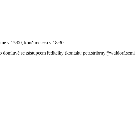
áme v 15:00, končíme cca v 18:30.
domluvě se zástupcem ředitelky (kontakt: petr.stribrny@waldorf.semily.