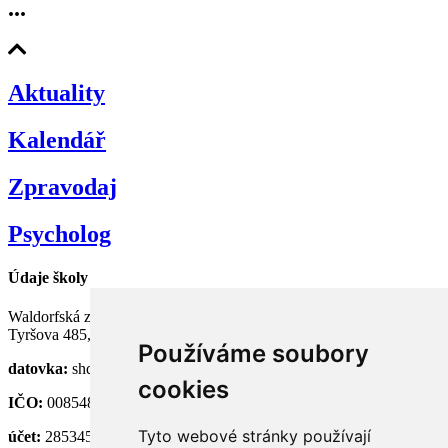
...
Aktuality
Kalendář
Zpravodaj
Psycholog
Údaje školy
Waldorfská základní a střední škola Semily, p. o.
Tyršova 485, 513 01 Semily
Používáme soubory
datovka:
shdknnh
cookies
IČO:
00854824
Tyto webové stránky používají
účet:
28534581/0100