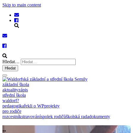
Skip to main content
Hledat…
Hledat
základní škola
aktuality
zápis
střední škola
waldorf?
pedagogika
řekli o WP
projekty
pro rodiče
rozcestník
stravování
spolek rodičů
školská rada
dokumenty
..